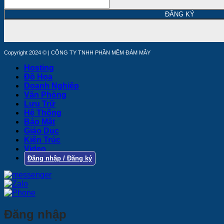
ĐĂNG KÝ
Copyright 2024 © | CÔNG TY TNHH PHẦN MỀM ĐÁM MÂY
Hosting
Đồ Họa
Doanh Nghiệp
Văn Phòng
Lưu Trữ
Hệ Thống
Bảo Mật
Giáo Dục
Kiến Trúc
Video
Đăng nhập / Đăng ký
Đăng nhập