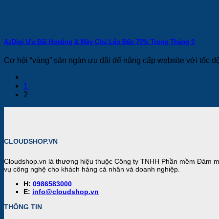
AzDigi Ưu Đãi Hosting & Máy Chủ Lên Đến 70% Trong Tháng 5
Cơ hội “vàng” săn ngàn ưu đãi để nâng cấp website với tốc độ
1
2
CLOUDSHOP.VN
Cloudshop.vn
là thương hiệu thuộc Công ty TNHH Phần mềm Đám mây
vụ công nghệ cho khách hàng cá nhân và doanh nghiệp.
H:
0986583000
E:
info@cloudshop.vn
THÔNG TIN