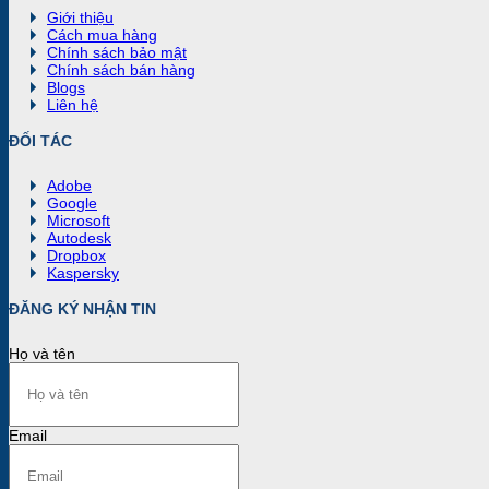
Giới thiệu
Cách mua hàng
Chính sách bảo mật
Chính sách bán hàng
Blogs
Liên hệ
ĐỐI TÁC
Adobe
Google
Microsoft
Autodesk
Dropbox
Kaspersky
ĐĂNG KÝ NHẬN TIN
Họ và tên
Email