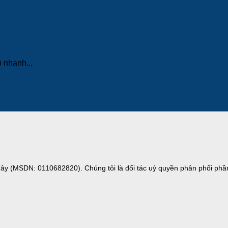
 nhanh...
 (MSDN: 0110682820). Chúng tôi là đối tác uỷ quyền phân phối phần