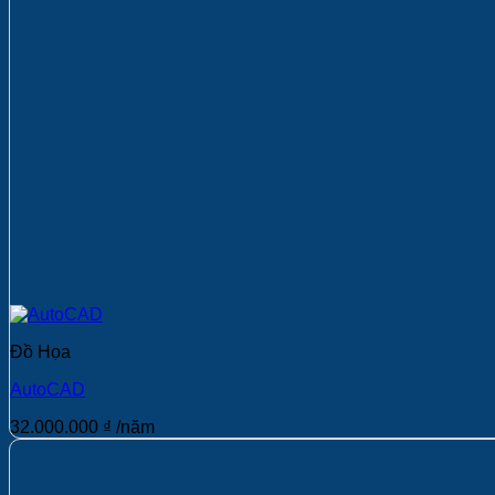
Đồ Họa
AutoCAD
32.000.000
₫
/năm