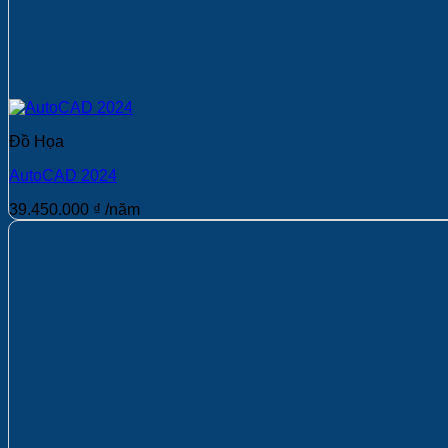
Đồ Họa
AutoCAD 2024
39.450.000
₫
/năm