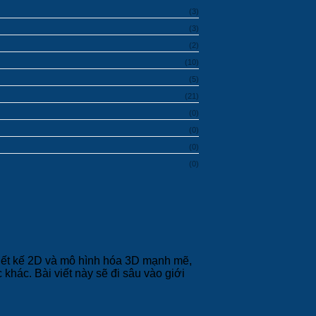
(3)
(3)
(2)
(10)
(5)
(21)
(0)
(0)
(0)
(0)
hiết kế 2D và mô hình hóa 3D mạnh mẽ,
 khác. Bài viết này sẽ đi sâu vào giới