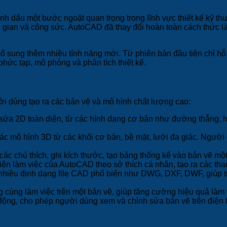
dấu một bước ngoặt quan trọng trong lĩnh vực thiết kế kỹ thuật
ời gian và công sức. AutoCAD đã thay đổi hoàn toàn cách thức 
ổ sung thêm nhiều tính năng mới. Từ phiên bản đầu tiên chỉ hỗ 
hức tạp, mô phỏng và phân tích thiết kế.
i dùng tạo ra các bản vẽ và mô hình chất lượng cao:
ửa 2D toàn diện, từ các hình dạng cơ bản như đường thẳng, hì
 mô hình 3D từ các khối cơ bản, bề mặt, lưới đa giác. Người 
ác chú thích, ghi kích thước, tạo bảng thống kê vào bản vẽ mộ
ện làm việc của AutoCAD theo sở thích cá nhân, tạo ra các than
nhiều định dạng file CAD phổ biến như DWG, DXF, DWF, giúp tr
ùng làm việc trên một bản vẽ, giúp tăng cường hiệu quả làm 
ng, cho phép người dùng xem và chỉnh sửa bản vẽ trên điện t