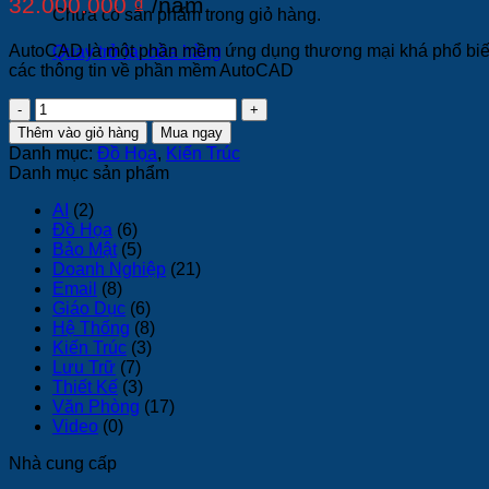
32.000.000
₫
/năm
Chưa có sản phẩm trong giỏ hàng.
AutoCAD là một phần mềm ứng dụng thương mại khá phổ biến t
Quay trở lại cửa hàng
các thông tin về phần mềm AutoCAD
AutoCAD
số
Thêm vào giỏ hàng
Mua ngay
lượng
Danh mục:
Đồ Họa
,
Kiến Trúc
Danh mục sản phẩm
AI
(2)
Đồ Họa
(6)
Bảo Mật
(5)
Doanh Nghiệp
(21)
Email
(8)
Giáo Dục
(6)
Hệ Thống
(8)
Kiến Trúc
(3)
Lưu Trữ
(7)
Thiết Kế
(3)
Văn Phòng
(17)
Video
(0)
Nhà cung cấp