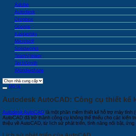
Adobe
Autodesk
Dropbox
Google
Kaspersky
Microsoft
Solidworks
TeamViewer
TechSmith
Wondershare
Mô tả
Autodesk AutoCAD: Công cụ thiết kế 
Autodesk AutoCAD
là một phần mềm thiết kế hỗ trợ máy tính
AutoCAD đã trở thành công cụ không thể thiếu cho các kiến trúc
thiệu về AutoCAD, từ lịch sử phát triển, tính năng nổi bật, ứ
Lịch sử phát triển của AutoCAD