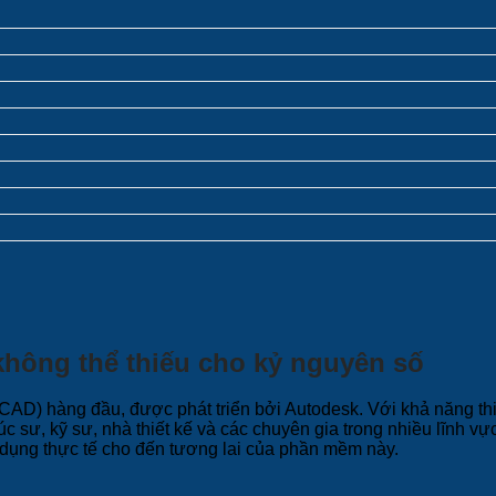
không thể thiếu cho kỷ nguyên số
 (CAD) hàng đầu, được phát triển bởi Autodesk. Với khả năng t
 sư, kỹ sư, nhà thiết kế và các chuyên gia trong nhiều lĩnh vực
ng dụng thực tế cho đến tương lai của phần mềm này.