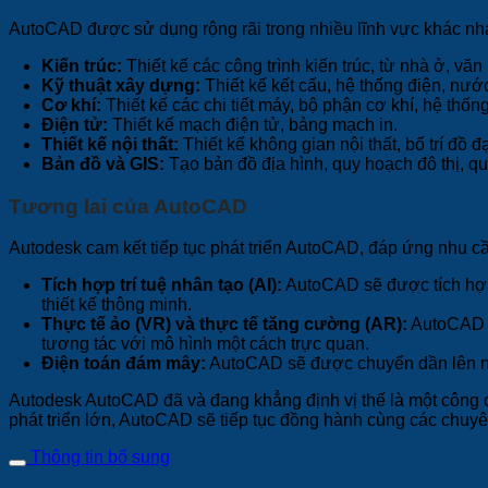
AutoCAD được sử dụng rộng rãi trong nhiều lĩnh vực khác nh
Kiến trúc:
Thiết kế các công trình kiến trúc, từ nhà ở, vă
Kỹ thuật xây dựng:
Thiết kế kết cấu, hệ thống điện, nướ
Cơ khí:
Thiết kế các chi tiết máy, bộ phận cơ khí, hệ thốn
Điện tử:
Thiết kế mạch điện tử, bảng mạch in.
Thiết kế nội thất:
Thiết kế không gian nội thất, bố trí đồ đạ
Bản đồ và GIS:
Tạo bản đồ địa hình, quy hoạch đô thị, qu
Tương lai của AutoCAD
Autodesk cam kết tiếp tục phát triển AutoCAD, đáp ứng nhu 
Tích hợp trí tuệ nhân tạo (AI):
AutoCAD sẽ được tích hợp c
thiết kế thông minh.
Thực tế ảo (VR) và thực tế tăng cường (AR):
AutoCAD s
tương tác với mô hình một cách trực quan.
Điện toán đám mây:
AutoCAD sẽ được chuyển dần lên nền 
Autodesk AutoCAD đã và đang khẳng định vị thế là một công c
phát triển lớn, AutoCAD sẽ tiếp tục đồng hành cùng các chuyê
Thông tin bổ sung