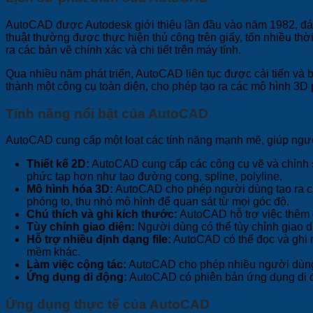
AutoCAD được Autodesk giới thiệu lần đầu vào năm 1982, đánh 
thuật thường được thực hiện thủ công trên giấy, tốn nhiều th
ra các bản vẽ chính xác và chi tiết trên máy tính.
Qua nhiều năm phát triển, AutoCAD liên tục được cải tiến và b
thành một công cụ toàn diện, cho phép tạo ra các mô hình 3D p
Tính năng nổi bật của AutoCAD
AutoCAD cung cấp một loạt các tính năng mạnh mẽ, giúp ngườ
Thiết kế 2D:
AutoCAD cung cấp các công cụ vẽ và chỉnh s
phức tạp hơn như tạo đường cong, spline, polyline.
Mô hình hóa 3D:
AutoCAD cho phép người dùng tạo ra các
phóng to, thu nhỏ mô hình để quan sát từ mọi góc độ.
Chú thích và ghi kích thước:
AutoCAD hỗ trợ việc thêm c
Tùy chỉnh giao diện:
Người dùng có thể tùy chỉnh giao di
Hỗ trợ nhiều định dạng file:
AutoCAD có thể đọc và ghi 
mềm khác.
Làm việc cộng tác:
AutoCAD cho phép nhiều người dùng c
Ứng dụng di động:
AutoCAD có phiên bản ứng dụng di độ
Ứng dụng thực tế của AutoCAD