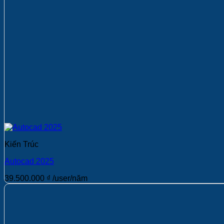
Kiến Trúc
Autocad 2025
39.500.000
₫
/user/năm