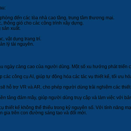
au:
n phòng đến các tòa nhà cao tầng, trung tâm thương mại.
c, thông gió cho các công trình xây dựng.
g sản xuất.
c, vật dụng trang trí.
ản lý tài nguyên.
cầu ngày càng cao của người dùng. Một số xu hướng phát triển 
ác công cụ AI, giúp tự động hóa các tác vụ thiết kế, tối ưu hóa
ẽ hỗ trợ VR và AR, cho phép người dùng trải nghiệm các thiết 
tảng đám mây, giúp người dùng truy cập và làm việc với bản vẽ
ụ thiết kế không thể thiếu trong kỷ nguyên số. Với tính năng 
n gia trên con đường sáng tạo và đổi mới.