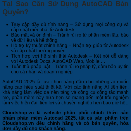
Tại Sao Cần Sử Dụng AutoCAD Bản
Quyền?
Truy cập đầy đủ tính năng – Sử dụng mọi công cụ và
cập nhật mới nhất từ Autodesk.
Bảo mật và ổn định – Tránh rủi ro từ phần mềm lậu, bảo
vệ dữ liệu và hệ thống.
Hỗ trợ kỹ thuật chính hãng – Nhận trợ giúp từ Autodesk
và cập nhật thường xuyên.
Tích hợp với hệ sinh thái Autodesk – Kết nối dễ dàng
với Autodesk Docs, AutoCAD Web, Mobile,…
Tuân thủ pháp luật – Tránh rủi ro pháp lý, đảm bảo uy tín
cho cá nhân và doanh nghiệp.
AutoCAD 2025 là lựa chọn hàng đầu cho những ai muốn
nâng cao hiệu suất thiết kế. Với các tính năng AI tiên tiến,
khả năng làm việc đa nền tảng và công cụ cộng tác mạnh
mẽ, phần mềm này hứa hẹn sẽ mang đến một trải nghiệm
làm việc hiện đại, tiện lợi và chuyên nghiệp hơn bao giờ hết.
Cloudshop.vn là website phân phối chính thức sản
phẩm phần mềm Autocad 2025, tất cả sản phẩm trên
Cloudshop.vn đều chính hãng và có bản quyền, hóa
đơn đầy đủ cho khách hàng.