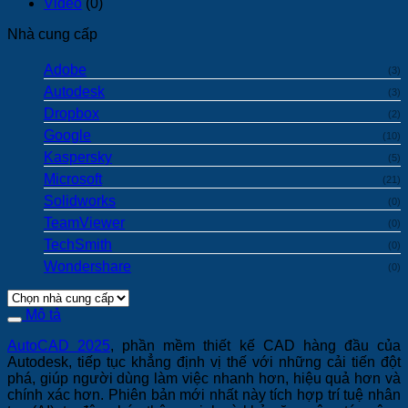
Video
(0)
Nhà cung cấp
Adobe
(3)
Autodesk
(3)
Dropbox
(2)
Google
(10)
Kaspersky
(5)
Microsoft
(21)
Solidworks
(0)
TeamViewer
(0)
TechSmith
(0)
Wondershare
(0)
Mô tả
AutoCAD 2025
, phần mềm thiết kế CAD hàng đầu của
Autodesk, tiếp tục khẳng định vị thế với những cải tiến đột
phá, giúp người dùng làm việc nhanh hơn, hiệu quả hơn và
chính xác hơn. Phiên bản mới nhất này tích hợp trí tuệ nhân