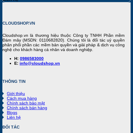
CLOUDSHOP.VN
Cloudshop.vn
là thương hiệu thuộc Công ty TNHH Phần mềm
Đám mây (MSDN: 0110682820). Chúng tôi là đối tác uỷ quyền
phân phối phần các mềm bản quyền và giải pháp & dịch vụ công
nghệ cho khách hàng cá nhân và doanh nghiệp.
H:
0986583000
E:
info@cloudshop.vn
THÔNG TIN
Giới thiệu
Cách mua hàng
Chính sách bảo mật
Chính sách bán hàng
Blogs
Liên hệ
ĐỐI TÁC