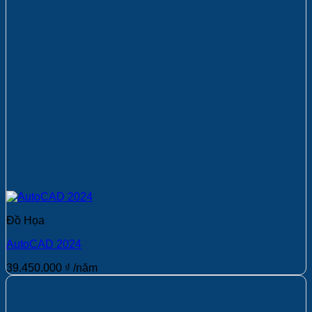
Đồ Họa
AutoCAD 2024
39.450.000
₫
/năm