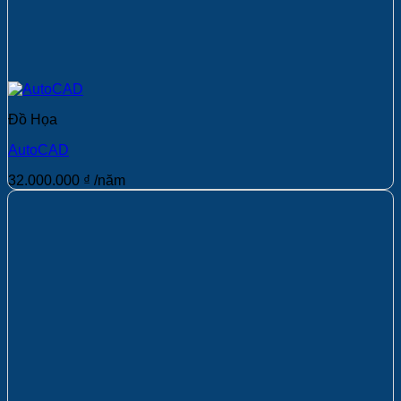
Đồ Họa
AutoCAD
32.000.000
₫
/năm