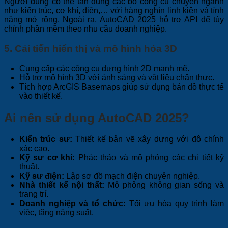
Người dùng có thể tận dụng các bộ công cụ chuyên ngành
như kiến trúc, cơ khí, điện,… với hàng nghìn linh kiện và tính
năng mở rộng. Ngoài ra, AutoCAD 2025 hỗ trợ API để tùy
chỉnh phần mềm theo nhu cầu doanh nghiệp.
5. Cải tiến hiển thị và mô hình hóa 3D
Cung cấp các công cụ dựng hình 2D mạnh mẽ.
Hỗ trợ mô hình 3D với ánh sáng và vật liệu chân thực.
Tích hợp ArcGIS Basemaps giúp sử dụng bản đồ thực tế
vào thiết kế.
Ai nên sử dụng AutoCAD 2025?
Kiến trúc sư:
Thiết kế bản vẽ xây dựng với độ chính
xác cao.
Kỹ sư cơ khí:
Phác thảo và mô phỏng các chi tiết kỹ
thuật.
Kỹ sư điện:
Lập sơ đồ mạch điện chuyên nghiệp.
Nhà thiết kế nội thất:
Mô phỏng không gian sống và
trang trí.
Doanh nghiệp và tổ chức:
Tối ưu hóa quy trình làm
việc, tăng năng suất.