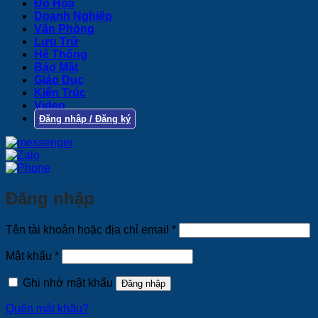
Đồ Họa
Doanh Nghiệp
Văn Phòng
Lưu Trữ
Hệ Thống
Bảo Mật
Giáo Dục
Kiến Trúc
Video
Đăng nhập / Đăng ký
Đăng nhập
Bắt
Tên tài khoản hoặc địa chỉ email
*
buộc
Bắt
Mật khẩu
*
buộc
Ghi nhớ mật khẩu
Đăng nhập
Quên mật khẩu?