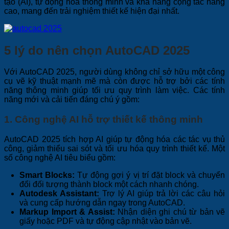
tạo (AI), tự động hóa thông minh và khả năng cộng tác nâng
cao, mang đến trải nghiệm thiết kế hiện đại nhất.
5 lý do nên chọn AutoCAD 2025
Với AutoCAD 2025, người dùng không chỉ sở hữu một công
cụ vẽ kỹ thuật mạnh mẽ mà còn được hỗ trợ bởi các tính
năng thông minh giúp tối ưu quy trình làm việc. Các tính
năng mới và cải tiến đáng chú ý gồm:
1. Công nghệ AI hỗ trợ thiết kế thông minh
AutoCAD 2025 tích hợp AI giúp tự động hóa các tác vụ thủ
công, giảm thiểu sai sót và tối ưu hóa quy trình thiết kế. Một
số công nghệ AI tiêu biểu gồm:
Smart Blocks:
Tự động gợi ý vị trí đặt block và chuyển
đổi đối tượng thành block một cách nhanh chóng.
Autodesk Assistant:
Trợ lý AI giúp trả lời các câu hỏi
và cung cấp hướng dẫn ngay trong AutoCAD.
Markup Import & Assist:
Nhận diện ghi chú từ bản vẽ
giấy hoặc PDF và tự động cập nhật vào bản vẽ.