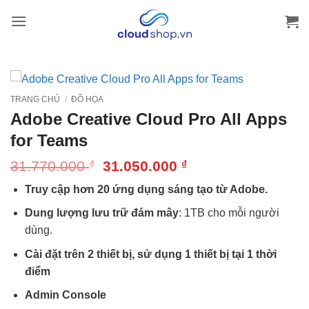
Bỏ
qua
nội
dung
TRANG CHỦ
/
ĐỒ HỌA
Adobe Creative Cloud Pro All Apps
for Teams
Giá
Giá
31.770.000
31.050.000
₫
₫
gốc
hiện
Truy cập hơn 20 ứng dụng sáng tạo từ Adobe.
là:
tại
31.770.000 ₫.
là:
Dung lượng lưu trữ đám mây
: 1TB cho mỗi người
31.050.000 ₫.
dùng.
Cài đặt trên 2 thiết bị, sử dụng 1 thiết bị tại 1 thời
điểm
Admin Console