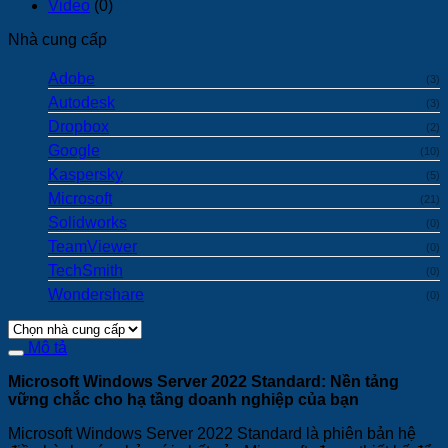
Video
(0)
Nhà cung cấp
Adobe
(3)
Autodesk
(3)
Dropbox
(2)
Google
(10)
Kaspersky
(5)
Microsoft
(21)
Solidworks
(0)
TeamViewer
(0)
TechSmith
(0)
Wondershare
(0)
Mô tả
Microsoft Windows Server 2022 Standard: Nền tảng
vững chắc cho hạ tầng doanh nghiệp của bạn
Microsoft Windows Server 2022 Standard là phiên bản hệ