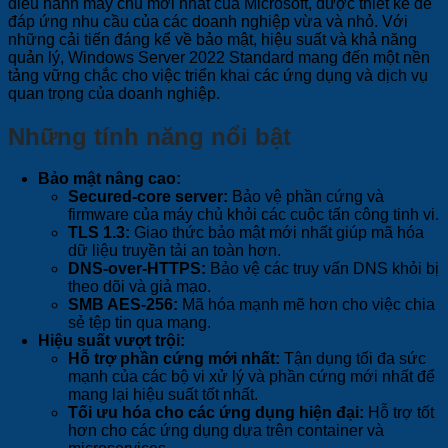
điều hành máy chủ mới nhất của Microsoft, được thiết kế để
đáp ứng nhu cầu của các doanh nghiệp vừa và nhỏ. Với
những cải tiến đáng kể về bảo mật, hiệu suất và khả năng
quản lý, Windows Server 2022 Standard mang đến một nền
tảng vững chắc cho việc triển khai các ứng dụng và dịch vụ
quan trọng của doanh nghiệp.
Những tính năng nổi bật
Bảo mật nâng cao:
Secured-core server:
Bảo vệ phần cứng và
firmware của máy chủ khỏi các cuộc tấn công tinh vi.
TLS 1.3:
Giao thức bảo mật mới nhất giúp mã hóa
dữ liệu truyền tải an toàn hơn.
DNS-over-HTTPS:
Bảo vệ các truy vấn DNS khỏi bị
theo dõi và giả mạo.
SMB AES-256:
Mã hóa mạnh mẽ hơn cho việc chia
sẻ tệp tin qua mạng.
Hiệu suất vượt trội:
Hỗ trợ phần cứng mới nhất:
Tận dụng tối đa sức
mạnh của các bộ vi xử lý và phần cứng mới nhất để
mang lại hiệu suất tốt nhất.
Tối ưu hóa cho các ứng dụng hiện đại:
Hỗ trợ tốt
hơn cho các ứng dụng dựa trên container và