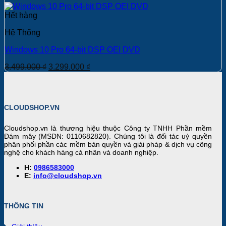
Hết hàng
Hệ Thống
Windows 10 Pro 64-bit DSP OEI DVD
Giá
Giá
3.499.000
₫
3.299.000
₫
gốc
hiện
là:
tại
3.499.000 ₫.
là:
3.299.000 ₫.
CLOUDSHOP.VN
Cloudshop.vn
là thương hiệu thuộc Công ty TNHH Phần mềm
Đám mây (MSDN: 0110682820). Chúng tôi là đối tác uỷ quyền
phân phối phần các mềm bản quyền và giải pháp & dịch vụ công
nghệ cho khách hàng cá nhân và doanh nghiệp.
H:
0986583000
E:
info@cloudshop.vn
THÔNG TIN