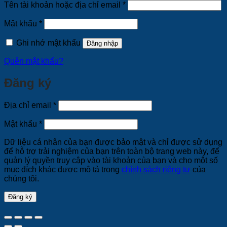
Bắt
Tên tài khoản hoặc địa chỉ email
*
buộc
Bắt
Mật khẩu
*
buộc
Ghi nhớ mật khẩu
Đăng nhập
Quên mật khẩu?
Đăng ký
Bắt
Địa chỉ email
*
buộc
Bắt
Mật khẩu
*
buộc
Dữ liệu cá nhân của bạn được bảo mật và chỉ được sử dụng
để hỗ trợ trải nghiệm của bạn trên toàn bộ trang web này, để
quản lý quyền truy cập vào tài khoản của bạn và cho một số
mục đích khác được mô tả trong
chính sách riêng tư
của
chúng tôi.
Đăng ký