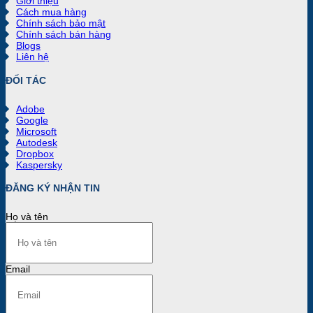
Giới thiệu
Cách mua hàng
Chính sách bảo mật
Chính sách bán hàng
Blogs
Liên hệ
ĐỐI TÁC
Adobe
Google
Microsoft
Autodesk
Dropbox
Kaspersky
ĐĂNG KÝ NHẬN TIN
Họ và tên
Email