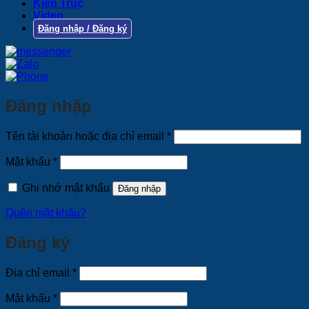
Kiến Trúc
Video
Đăng nhập / Đăng ký
Đăng nhập
Bắt
Tên tài khoản hoặc địa chỉ email
*
buộc
Bắt
Mật khẩu
*
buộc
Ghi nhớ mật khẩu
Đăng nhập
Quên mật khẩu?
Đăng ký
Bắt
Địa chỉ email
*
buộc
Bắt
Mật khẩu
*