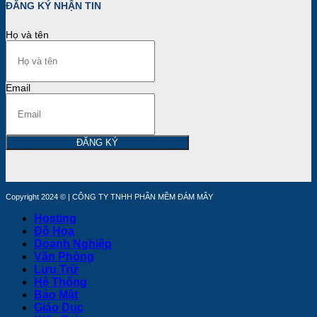
ĐĂNG KÝ NHẬN TIN
Họ và tên
Email
ĐĂNG KÝ
Copyright 2024 © | CÔNG TY TNHH PHẦN MỀM ĐÁM MÂY
Hosting
Đồ Họa
Doanh Nghiệp
Văn Phòng
Lưu Trữ
Hệ Thống
Bảo Mật
Giáo Dục