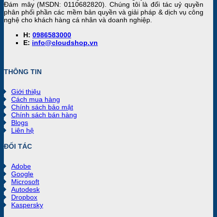
Đám mây (MSDN: 0110682820). Chúng tôi là đối tác uỷ quyền
phân phối phần các mềm bản quyền và giải pháp & dịch vụ công
nghệ cho khách hàng cá nhân và doanh nghiệp.
H:
0986583000
E:
info@cloudshop.vn
THÔNG TIN
Giới thiệu
Cách mua hàng
Chính sách bảo mật
Chính sách bán hàng
Blogs
Liên hệ
ĐỐI TÁC
Adobe
Google
Microsoft
Autodesk
Dropbox
Kaspersky