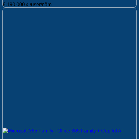
8.190.000
₫
/user/năm