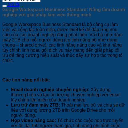
Mô tả
Google Workspace Business Standard: Nâng tầm doanh
nghiệp với giải pháp làm việc thông minh
Google Workspace Business Standard là bộ công cụ làm
việc và cộng tác toàn diện, được thiết kế để đáp ứng nhu
cầu của các doanh nghiệp đang phát triển. Với bộ nhớ đám
mây 2TB cho mỗi người dùng (có tính năng bộ nhớ dùng
chung – shared drive), các tính năng nâng cao và khả năng
tùy chỉnh linh hoạt, gói dịch vụ này mang đến giải pháp tối
ưu để tăng cường hiệu suất và thúc đẩy sự hợp tác trong tổ
chức.
Các tính năng nổi bật:
Email doanh nghiệp chuyên nghiệp:
Xây dựng
thương hiệu và tạo ấn tượng chuyên nghiệp với email
tùy chỉnh tên miền của doanh nghiệp.
Lưu trữ đám mây 2TB:
Thoải mái lưu trữ và chia sẻ dữ
liệu với dung lượng 2TB trên Google Drive cho mỗi
người dùng.
Họp video nâng cao:
Tổ chức các cuộc họp trực tuyến
với tối đa 150 người tham gia, tính năng ghi hình cuộc