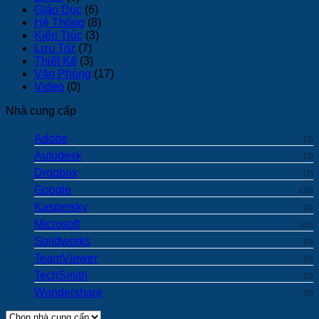
Giáo Dục
(6)
Hệ Thống
(8)
Kiến Trúc
(3)
Lưu Trữ
(7)
Thiết Kế
(3)
Văn Phòng
(17)
Video
(0)
Nhà cung cấp
Adobe
(3)
Autodesk
(3)
Dropbox
(2)
Google
(10)
Kaspersky
(5)
Microsoft
(21)
Solidworks
(0)
TeamViewer
(0)
TechSmith
(0)
Wondershare
(0)