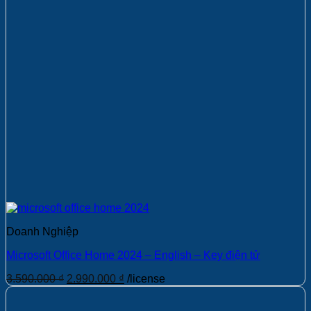
Doanh Nghiệp
Microsoft Office Home 2024 – English – Key điện tử
Giá
Giá
3.590.000
₫
2.990.000
₫
/license
gốc
hiện
là:
tại