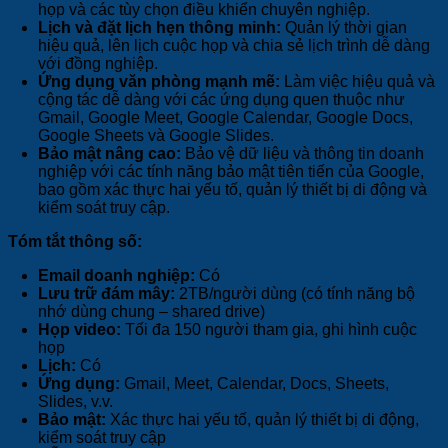
họp và các tùy chọn điều khiển chuyên nghiệp.
Lịch và đặt lịch hẹn thông minh:
Quản lý thời gian
hiệu quả, lên lịch cuộc họp và chia sẻ lịch trình dễ dàng
với đồng nghiệp.
Ứng dụng văn phòng mạnh mẽ:
Làm việc hiệu quả và
cộng tác dễ dàng với các ứng dụng quen thuộc như
Gmail, Google Meet, Google Calendar, Google Docs,
Google Sheets và Google Slides.
Bảo mật nâng cao:
Bảo vệ dữ liệu và thông tin doanh
nghiệp với các tính năng bảo mật tiên tiến của Google,
bao gồm xác thực hai yếu tố, quản lý thiết bị di động và
kiểm soát truy cập.
Tóm tắt thông số:
Email doanh nghiệp:
Có
Lưu trữ đám mây:
2TB/người dùng (có tính năng bộ
nhớ dùng chung – shared drive)
Họp video:
Tối đa 150 người tham gia, ghi hình cuộc
họp
Lịch:
Có
Ứng dụng:
Gmail, Meet, Calendar, Docs, Sheets,
Slides, v.v.
Bảo mật:
Xác thực hai yếu tố, quản lý thiết bị di động,
kiểm soát truy cập