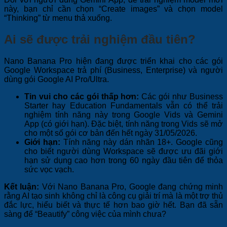
này, bạn chỉ cần chọn “Create images” và chọn model
“Thinking” từ menu thả xuống.
Ai sẽ được trải nghiệm đầu tiên?
Nano Banana Pro hiện đang được triển khai cho các gói
Google Workspace trả phí (Business, Enterprise) và người
dùng gói Google AI Pro/Ultra.
Tin vui cho các gói thấp hơn:
Các gói như Business
Starter hay Education Fundamentals vẫn có thể trải
nghiệm tính năng này trong Google Vids và Gemini
App (có giới hạn). Đặc biệt, tính năng trong Vids sẽ mở
cho một số gói cơ bản đến hết ngày 31/05/2026.
Giới hạn:
Tính năng này dán nhãn 18+. Google cũng
cho biết người dùng Workspace sẽ được ưu đãi giới
hạn sử dụng cao hơn trong 60 ngày đầu tiên để thỏa
sức vọc vạch.
Kết luận:
Với Nano Banana Pro, Google đang chứng minh
rằng AI tạo sinh không chỉ là công cụ giải trí mà là một trợ thủ
đắc lực, hiểu biết và thực tế hơn bao giờ hết. Bạn đã sẵn
sàng để “Beautify” công việc của mình chưa?