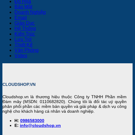
Đồ Họa
lực
Phân
trò
Infogra
Trí
Bảo Mật
cho
biệt
của
Cực
Tu
Doanh Nghiệp
công
với
AppShee
Đỉnh
Nh
Email
việc
Generative
trong
Tạ
Giáo Dục
văn
AI
chuyển
Ti
Hệ Thống
phòng
và
đổi
Ph
Kiến Trúc
các
số
Lưu Trữ
ứng
Thiết Kế
dụng
Văn Phòng
thực
Video
tế
trong
doanh
nghiệp
CLOUDSHOP.VN
Cloudshop.vn
là thương hiệu thuộc Công ty TNHH Phần mềm
Đám mây (MSDN: 0110682820). Chúng tôi là đối tác uỷ quyền
phân phối phần các mềm bản quyền và giải pháp & dịch vụ công
nghệ cho khách hàng cá nhân và doanh nghiệp.
H:
0986583000
E:
info@cloudshop.vn