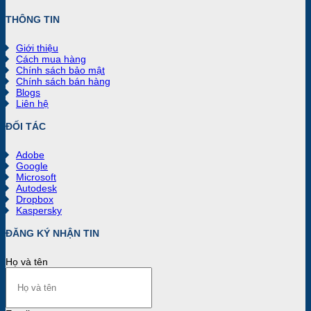
THÔNG TIN
Giới thiệu
Cách mua hàng
Chính sách bảo mật
Chính sách bán hàng
Blogs
Liên hệ
ĐỐI TÁC
Adobe
Google
Microsoft
Autodesk
Dropbox
Kaspersky
ĐĂNG KÝ NHẬN TIN
Họ và tên