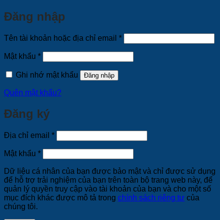
Đăng nhập
Bắt
Tên tài khoản hoặc địa chỉ email
*
buộc
Bắt
Mật khẩu
*
buộc
Ghi nhớ mật khẩu
Đăng nhập
Quên mật khẩu?
Đăng ký
Bắt
Địa chỉ email
*
buộc
Bắt
Mật khẩu
*
buộc
Dữ liệu cá nhân của bạn được bảo mật và chỉ được sử dụng
để hỗ trợ trải nghiệm của bạn trên toàn bộ trang web này, để
quản lý quyền truy cập vào tài khoản của bạn và cho một số
mục đích khác được mô tả trong
chính sách riêng tư
của
chúng tôi.