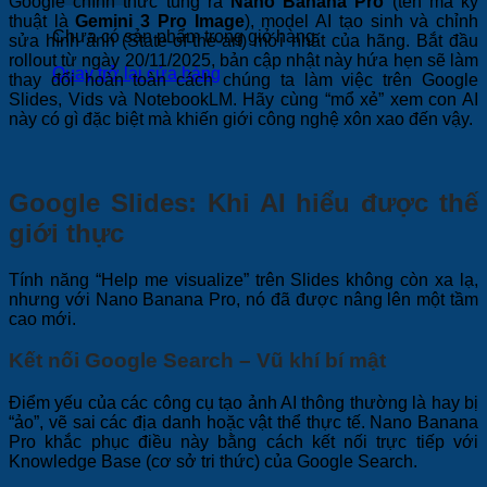
Google chính thức tung ra
Nano Banana Pro
(tên mã kỹ
thuật là
Gemini 3 Pro Image
), model AI tạo sinh và chỉnh
Chưa có sản phẩm trong giỏ hàng.
sửa hình ảnh (State-of-the-art) mới nhất của hãng. Bắt đầu
rollout từ ngày 20/11/2025, bản cập nhật này hứa hẹn sẽ làm
Quay trở lại cửa hàng
thay đổi hoàn toàn cách chúng ta làm việc trên Google
Slides, Vids và NotebookLM. Hãy cùng “mổ xẻ” xem con AI
này có gì đặc biệt mà khiến giới công nghệ xôn xao đến vậy.
Google Slides: Khi AI hiểu được thế
giới thực
Tính năng “Help me visualize” trên Slides không còn xa lạ,
nhưng với Nano Banana Pro, nó đã được nâng lên một tầm
cao mới.
Kết nối Google Search – Vũ khí bí mật
Điểm yếu của các công cụ tạo ảnh AI thông thường là hay bị
“ảo”, vẽ sai các địa danh hoặc vật thể thực tế. Nano Banana
Pro khắc phục điều này bằng cách kết nối trực tiếp với
Knowledge Base (cơ sở tri thức) của Google Search.