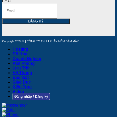
Email
ĐĂNG KÝ
Copyright 2024 © | CÔNG TY TNHH PHẦN MỀM ĐÁM MÂY
Hosting
Đồ Họa
Doanh Nghiệp
Văn Phòng
Lưu Trữ
Hệ Thống
Bảo Mật
Giáo Dục
Kiến Trúc
Video
Đăng nhập / Đăng ký