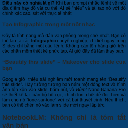
Điều này có nghĩa là gì?
Khi bạn prompt (nhắc lệnh) về một
địa điểm hay đồ vật cụ thể, AI sẽ “hiểu” và tái tạo nó với độ
chính xác cao, sát với thực tế nhất.
Tạo Infographic trong một nốt nhạc
Đây là tính năng mà dân văn phòng mong chờ nhất. Bạn có
thể tạo ra các
Infographic
chuyên nghiệp, chi tiết ngay trong
Slides chỉ bằng một câu lệnh. Không cần tốn hàng giờ trên
các phần mềm thiết kế phức tạp, AI giờ đây đã làm thay bạn.
“Beautify this slide” – Makeover cho slide của
bạn
Google giới thiệu trải nghiệm mới toanh mang tên “Beautify
this slide”. Hãy tưởng tượng bạn ném một đống text và hình
ảnh lộn xộn vào slide, bấm nút, và
Bùm!
Nano Banana Pro
sẽ thiết kế lại toàn bộ bố cục, chỉnh font chữ dễ đọc hơn và
làm cho nó “tone-sur-tone” với cả bài thuyết trình. Nếu thích,
bạn có thể chèn nó vào làm slide mới ngay lập tức.
NotebookLM: Không chỉ là tóm tắt
văn bản