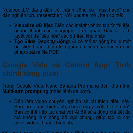
NotebookLM đang dần trở thành công cụ “must-have” cho
dân nghiên cứu (researcher). Với update mới, bạn có thể:
Visualize dữ liệu:
Biến các insight phức tạp từ tài liệu
nguồn thành các infographic trực quan. Đây là cách
tuyệt vời để “tiêu hóa” các dữ liệu khó nhằn.
Tạo Slide Deck tự động:
AI có thể tự động build một
bộ slide hoàn chỉnh từ nguồn dữ liệu của bạn và cho
phép xuất ra file PDF.
Google Vids và Gemini App: Tinh
chỉnh từng pixel
Trong Google Vids, Nano Banana Pro mang đến khả năng
Multi-turn prompting
(nhắc lệnh đa lượt).
Dân làm video chuyên nghiệp sẽ rất thích điều này:
Bạn tạo ra một hình ảnh, chưa ưng ý một chi tiết nhỏ?
Bạn có thể tiếp tục chat với AI để sửa đúng chi tiết đó
mà không làm hỏng bố cục chung, giúp tạo ra các
asset video chuẩn chỉnh nhất.
Đối với người dùng Gemini App, để trải nghiệm model mới