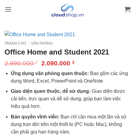
Bỏ
qua
nội
dung
TRANG CHỦ
/
VĂN PHÒNG
Office Home and Student 2021
Giá
Giá
2.990.000
2.090.000
₫
₫
gốc
hiện
Ứng dụng văn phòng quen thuộc:
Bao gồm các ứng
là:
tại
2.990.000 ₫.
là:
dụng Word, Excel, PowerPoint và OneNote
2.090.000 ₫.
Giao diện quen thuộc, dễ sử dụng:
Giao diện được
cải tiến, trực quan và dễ sử dụng, giúp bạn làm việc
hiệu quả hơn.
Bản quyền vĩnh viễn:
Bạn chỉ cần mua một lần và sử
dụng trọn đời trên một thiết bị (PC hoặc Mac), không
cần phải gia hạn hàng năm.