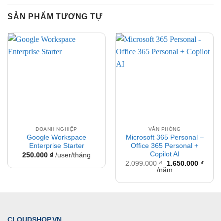
SẢN PHẨM TƯƠNG TỰ
DOANH NGHIỆP
VĂN PHÒNG
Google Workspace
Microsoft 365 Personal –
Enterprise Starter
Office 365 Personal +
Copilot AI
250.000
₫
/user/tháng
Giá
Giá
2.099.000
₫
1.650.000
₫
gốc
hiện
/năm
là:
tại
2.099.000 ₫.
là:
1.650
CLOUDSHOP.VN